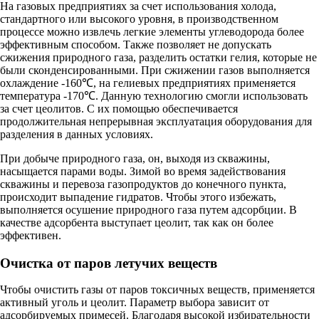
На газовых предприятиях за счет использования холода,
стандартного или высокого уровня, в производственном
процессе можно извлечь легкие элементы углеводорода более
эффективным способом. Также позволяет не допускать
сжижения природного газа, разделить остатки гелия, которые не
были сконденсированными. При сжижении газов выполняется
охлаждение -160℃, на гелиевых предприятиях применяется
температура -170℃. Данную технологию смогли использовать
за счет цеолитов. С их помощью обеспечивается
продолжительная непрерывная эксплуатация оборудования для
разделения в данных условиях.
При добыче природного газа, он, выходя из скважины,
насыщается парами воды. Зимой во время задействования
скважины и перевоза газопродуктов до конечного пункта,
происходит выпадение гидратов. Чтобы этого избежать,
выполняется осушение природного газа путем адсорбции. В
качестве адсорбента выступает цеолит, так как он более
эффективен.
Очистка от паров летучих веществ
Чтобы очистить газы от паров токсичных веществ, применяется
активный уголь и цеолит. Параметр выбора зависит от
адсорбируемых примесей. Благодаря высокой избирательности