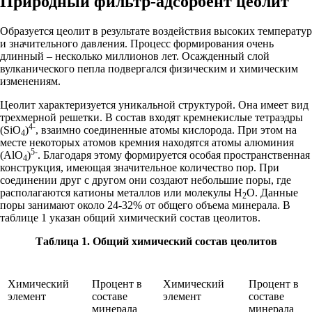
Природный фильтр-адсорбент цеолит
Образуется цеолит в результате воздействия высоких температур
и значительного давления. Процесс формирования очень
длинный – несколько миллионов лет. Осажденный слой
вулканического пепла подвергался физическим и химическим
изменениям.
Цеолит характеризуется уникальной структурой. Она имеет вид
трехмерной решетки. В состав входят кремнекислые тетраэдры
4-
(SiO
)
, взаимно соединенные атомы кислорода. При этом на
4
месте некоторых атомов кремния находятся атомы алюминия
5-
(AlO
)
. Благодаря этому формируется особая пространственная
4
конструкция, имеющая значительное количество пор. При
соединении друг с другом они создают небольшие поры, где
располагаются катионы металлов или молекулы H
O. Данные
2
поры занимают около 24-32% от общего объема минерала. В
таблице 1 указан общий химический состав цеолитов.
Таблица 1. Общий химический состав цеолитов
Химический
Процент в
Химический
Процент в
элемент
составе
элемент
составе
минерала
минерала