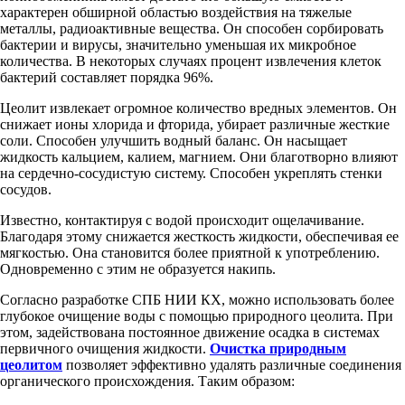
характерен обширной областью воздействия на тяжелые
металлы, радиоактивные вещества. Он способен сорбировать
бактерии и вирусы, значительно уменьшая их микробное
количества. В некоторых случаях процент извлечения клеток
бактерий составляет порядка 96%.
Цеолит извлекает огромное количество вредных элементов. Он
снижает ионы хлорида и фторида, убирает различные жесткие
соли. Способен улучшить водный баланс. Он насыщает
жидкость кальцием, калием, магнием. Они благотворно влияют
на сердечно-сосудистую систему. Способен укреплять стенки
сосудов.
Известно, контактируя с водой происходит ощелачивание.
Благодаря этому снижается жесткость жидкости, обеспечивая ее
мягкостью. Она становится более приятной к употреблению.
Одновременно с этим не образуется накипь.
Согласно разработке СПБ НИИ КХ, можно использовать более
глубокое очищение воды с помощью природного цеолита. При
этом, задействована постоянное движение осадка в системах
первичного очищения жидкости.
Очистка природным
цеолитом
позволяет эффективно удалять различные соединения
органического происхождения. Таким образом: