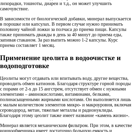
лихорадки, тошноты, диареи и т.д., он может улучшить
самочувствие.
В зависимости от биологической добавки, минерал выпускается
в порошке или капсулах. В первом случае нужно принимать
половину чайной ложки за полчаса до приема пищи. Капсулы
также принимать дважды в день за 40 минут до приема еды,
запивая стаканом. За раз выпить можно 1-2 капсулы. Курс
приема составляет 1 месяц.
Применение цеолита в водоочистке и
водоподготовке
Цеолиты могут отдавать или впитывать воду, другие вещества,
проводить обмен катионов. Благодаря структуре горной породы
с порами от 2-х до 15 ангстрем, отсутствует обмен с нужными
элементами – аминокислотами, витаминами, белками,
полинасыщенными жирными кислотами. Он выполняется лишь
с малым количеством элементов микро- и макроуровня, включая
сероводород, метан, тяжелые металлы и радионуклиды.
Благодаря этому цеолит также имеет название «камень жизни».
Минерал является механическим фильтром. При этом, в качестве
ионнообменника имеет достаточно большую емкость и