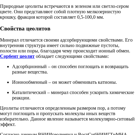
Природные цеолиты встречаются в зеленом или светло-сером
цвете. Они представляют собой плотную мелкозернистую
крошку, фракция которой составляет 0,5-100,0 мм.
Свойства цеолитов
Минерал отличается своими адсорбирующими свойствами. Его
внутренняя структура имеет сильно подвижные пустоты,
полости или поры, благодаря чему происходит ионный обмен.
Сорбент цеолит
обладает следующими свойствами:
Адсорбционный – он способен поглощать и возвращать
разные вещества.
Ионнообменный – он может обменивать катионы.
Каталитический – минерал способен ускорить химические
реакции.
Цеолиты отличаются определенным размером пор, а потому
могут поглощать и пропускать молекулы иных веществ
избирательно. Данное явление называется молекулярно-ситовый
эффект.
Согласно данным ВНИИгеолнеруд и ВостСибНИИГТиМНА