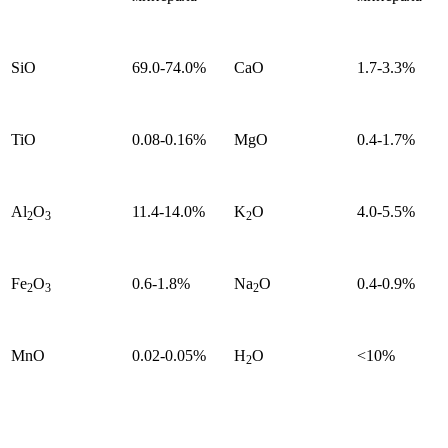
SiO
69.0-74.0%
CaO
1.7-3.3%
TiO
0.08-0.16%
MgO
0.4-1.7%
Al
O
11.4-14.0%
K
O
4.0-5.5%
2
3
2
Fe
O
0.6-1.8%
Na
O
0.4-0.9%
2
3
2
MnO
0.02-0.05%
H
O
<10%
2