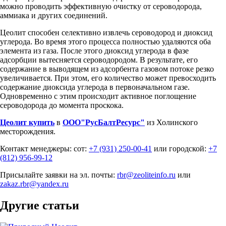
можно проводить эффективную очистку от сероводорода,
аммиака и других соединений.
Цеолит способен селективно извлечь сероводород и диоксид
углерода. Во время этого процесса полностью удаляются оба
элемента из газа. После этого диоксид углерода в фазе
адсорбции вытесняется сероводородом. В результате, его
содержание в выводящем из адсорбента газовом потоке резко
увеличивается. При этом, его количество может превосходить
содержание диоксида углерода в первоначальном газе.
Одновременно с этим происходит активное поглощение
сероводорода до момента проскока.
Цеолит купить
в
ООО"РусБалтРесурс"
из Холинского
месторождения.
Контакт менеджеры: сот:
+7 (931) 250-00-41
или городской:
+7
(812) 956-99-12
Присылайте заявки на эл. почты:
rbr@zeoliteinfo.ru
или
zakaz.rbr@yandex.ru
Другие статьи