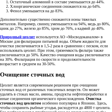
Остаточный алюминий в составе уменьшается до 44%.
Хлоорганические соединения снижаются на до 64%.
Фенол уменьшается на до 83%.
Дополнительно существенно снижаются ионы тяжелых
металлов. Например, свинец уменьшается на 94%, медь до 80%,
цинк до 27%, железо до 85%, хром до 76%, а кадмий до 40%.
Природный цеолит
используется АО «Мосводоканалом» в
Москве для фильтрации питьевой воды. Объем жидкости для
очистки увеличивается в 1,5-2 раза в сравнении с песком, если
использовать цеолит. При этом, грязеемкость фильтра также
увеличивается до 50%. Качество очищения воды увеличивается
на 30%. Фильтрация по скорости и продолжительности
возрастает в среднем на 30-50%.
Очищение сточных вод
Цеолит является современным решением при очищении
сточных вод от различных токсичных веществ. Он может
удалять в стоках масло, амины, продукты нефтепереработки и
иные соединения органического происхождения.
Очистка
сточных вод цеолитом
особенно популярна в Японии. Здесь,
чтобы сохранить рыбные угодья, расходуется до 4800 т цеолита.