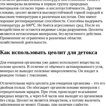
эти минералы включены в первую группу природных
материалов согласно термо- и кислотоустойчивости. Другими
словами, цеолит является высокоустойчивой горной породой к
высоким температурам и различным кислотам. Они имеют
хорошие регенерационные способности. Способны выдержать
температуру до 600℃. Не боятся агрессивных сред. После их
воздействия не остаются видимые следы разрушения. Цеолиты
являются нетоксичным минералом, без мутагенного действия.
Применение не ограничено в различных областях
хозяйственной деятельности.
Как использовать цеолит для детокса
Для очищения организма уже давно используют вещества на
основе цеолита. В отличие от обычного активированного угля,
минерал не выводит полезные микроэлементы. Он входит в
реакцию только с токсинами.
Отличительная черта цеолита для очищения организма – это его
двойная польза. Он обогащает организм ионами минералов с
отрицательным зарядом. При этом, происходит всасывание
вредных веществ, а через 6-8 часов они выходят из организмов
без следа. Цеолит не является лекарством, а потому вылечить
заболевания не может. Однако, при наличии слабости,