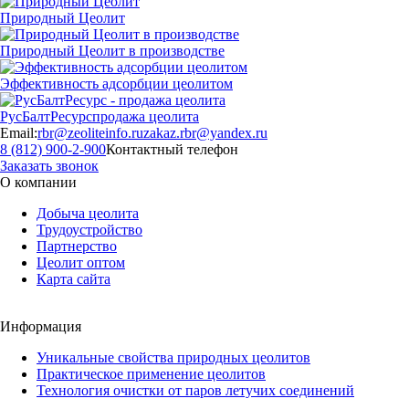
Природный Цеолит
Природный Цеолит в производстве
Эффективность адсорбции цеолитом
РусБалтРесурс
продажа цеолита
Email:
rbr@zeoliteinfo.ru
zakaz.rbr@yandex.ru
8 (812) 900-2-900
Контактный телефон
Заказать звонок
О компании
Добыча цeолита
Трудоустройство
Партнерство
Цеолит оптом
Карта сайта
Информация
Уникальные свойства природных цеолитов
Практическое применение цеолитов
Технология очистки от паров летучих соединений