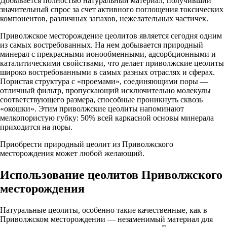
Добывается полностью натуральный материал, получивший
значительный спрос за счет активного поглощения токсических
компонентов, различных запахов, нежелательных частичек.
Приволжское месторождение цеолитов является сегодня одним
из самых востребованных. На нем добывается природный
минерал с прекрасными ионообменными, адсорбционными и
каталитическими свойствами, что делает приволжские цеолиты
широко востребованными в самых разных отраслях и сферах.
Пористая структура с «проемами», соединяющими поры —
отличный фильтр, пропускающий исключительно молекулы
соответствующего размера, способные проникнуть сквозь
«окошки». Этим приволжские цеолиты напоминают
мелкопористую губку: 50% всей каркасной основы минерала
приходится на поры.
Приобрести природный цеолит
из Приволжского
месторождения может любой желающий.
Использование цеолитов Приволжского
месторождения
Натуральные цеолиты, особенно такие качественные, как в
Приволжском месторождении — незаменимый материал для