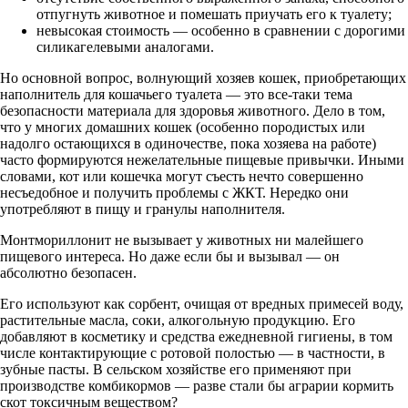
отпугнуть животное и помешать приучать его к туалету;
невысокая стоимость — особенно в сравнении с дорогими
силикагелевыми аналогами.
Но основной вопрос, волнующий хозяев кошек, приобретающих
наполнитель для кошачьего туалета — это все-таки тема
безопасности материала для здоровья животного. Дело в том,
что у многих домашних кошек (особенно породистых или
надолго остающихся в одиночестве, пока хозяева на работе)
часто формируются нежелательные пищевые привычки. Иными
словами, кот или кошечка могут съесть нечто совершенно
несъедобное и получить проблемы с ЖКТ. Нередко они
употребляют в пищу и гранулы наполнителя.
Монтмориллонит не вызывает у животных ни малейшего
пищевого интереса. Но даже если бы и вызывал — он
абсолютно безопасен.
Его используют как сорбент, очищая от вредных примесей воду,
растительные масла, соки, алкогольную продукцию. Его
добавляют в косметику и средства ежедневной гигиены, в том
числе контактирующие с ротовой полостью — в частности, в
зубные пасты. В сельском хозяйстве его применяют при
производстве комбикормов — разве стали бы аграрии кормить
скот токсичным веществом?