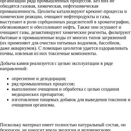
организации ряда промышленных процессов. Без них не
обходятся газовая, химическая, нефтехимическая
промышленность. Цеолиты катализируют крекинг-процессы и
химические реакции, очищают нефтепродукты и газы,
выступают в роли сорбционных разделителей в хроматографии,
обезвоживают и обессоливают нефть. Также они осушают и
очищают газы, дезактивируют химические реагенты, фильтруют
бытовые и промышленные воды от многих типов загрязнений
(их применяют для очистки питьевых водоемов, бассейнов,
даже аквариумов). С помощью цеолитов удается оздоравливать
почвы, извлекая из них токсичные компоненты.
Добыча камня реализуется с целью эксплуатации в ряде
направлений:
опреснение и дезодорация;
ряд промышленных процессов;
выполнение очищения и обработка с целью создания
медицинских препаратов;
изготовление пищевых добавок для выведения токсинов и
очищения организма.
Поскольку материал имеет полностью натуральный состав, он
безопасен, не наносит вреда экологии и человеческому