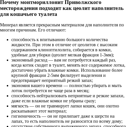
Почему монтмориллонит Приволжского
месторождения подходит как цеолит наполнитель
для кошачьего туалета
Минерал является прекрасным материалом для наполнителя по
многим причинам. Его отличают:
способность к впитыванию большого количества
жидкости. При этом в отличие от цеолитов с высоким
содержанием клиноптилолита, собирается в комки,
удобные для уборки (цеолит мелкая фракция 1-3мм);
экономный расход — вам не потребуется каждый раз,
когда котик сходит в туалет, менять все содержимое лотка,
достаточно убрать влажные комки. Использование более
крупной фракции 2-5мм фильтрует выделения и
предотвращает неприятный резкий запах;
экономия вашего времени — полностью убирать и мыть
лоток потребуется не чаще раза в месяц;
способность нейтрализовать неприятные и резкие запахи,
даже если влажные комки не убраны сразу;
мягкость — он не травмирует лапки кошек, они охотно
раскапывают этот материал;
гигиеничность — он не прилипает даже к шерсти на
лапах, то есть наполнитель не разносится по всему дому;
отсутствие собственного выраженного запаха, способного