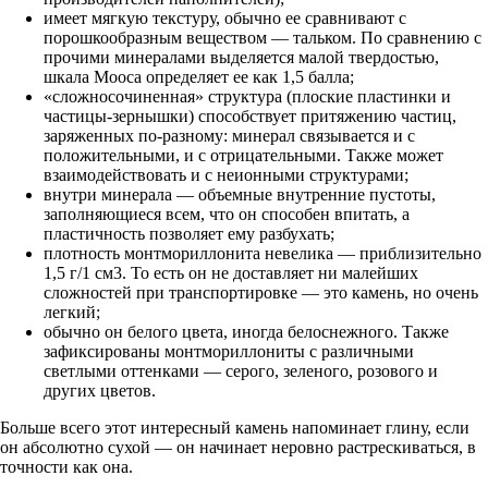
имеет мягкую текстуру, обычно ее сравнивают с
порошкообразным веществом — тальком. По сравнению с
прочими минералами выделяется малой твердостью,
шкала Мооса определяет ее как 1,5 балла;
«сложносочиненная» структура (плоские пластинки и
частицы-зернышки) способствует притяжению частиц,
заряженных по-разному: минерал связывается и с
положительными, и с отрицательными. Также может
взаимодействовать и с неионными структурами;
внутри минерала — объемные внутренние пустоты,
заполняющиеся всем, что он способен впитать, а
пластичность позволяет ему разбухать;
плотность монтмориллонита невелика — приблизительно
1,5 г/1 см3. То есть он не доставляет ни малейших
сложностей при транспортировке — это камень, но очень
легкий;
обычно он белого цвета, иногда белоснежного. Также
зафиксированы монтмориллониты с различными
светлыми оттенками — серого, зеленого, розового и
других цветов.
Больше всего этот интересный камень напоминает глину, если
он абсолютно сухой — он начинает неровно растрескиваться, в
точности как она.