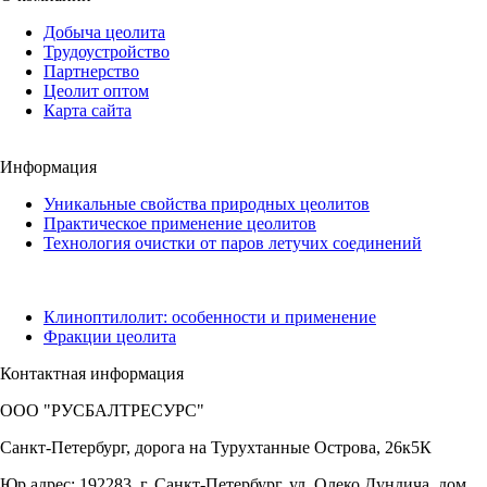
Добыча цeолита
Трудоустройство
Партнерство
Цеолит оптом
Карта сайта
Информация
Уникальные свойства природных цеолитов
Практическое применение цеолитов
Технология очистки от паров летучих соединений
Клиноптилолит: особенности и применение
Фракции цеолита
Контактная информация
ООО "РУСБАЛТРЕСУРС"
Санкт-Петербург, дорога на Турухтанные Острова, 26к5К
Юр.адрес: 192283, г. Санкт-Петербург, ул. Олеко Дундича, дом